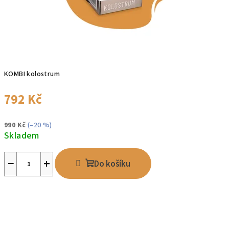
v
n
a
š
e
KOMBI kolostrum
m
792 Kč
o
990 Kč
(–20 %)
b
Skladem
c
−
+
Do košíku
h
o
d