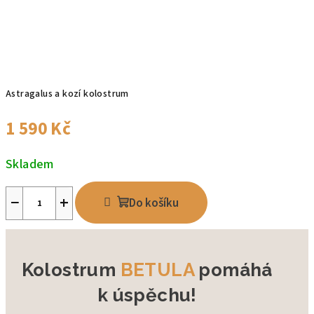
Astragalus a kozí kolostrum
1 590 Kč
Skladem
−
+
Do košíku
Kolostrum
BETULA
pomáhá
k úspěchu!