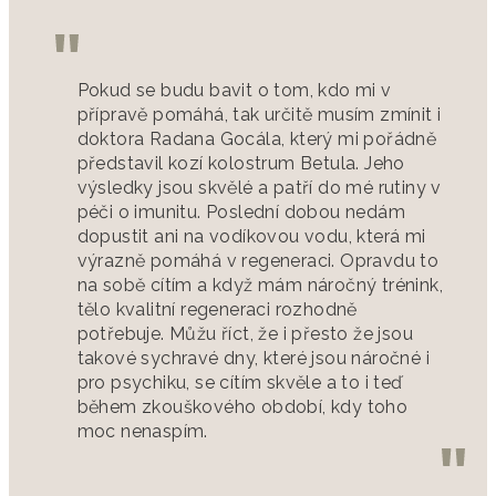
Pokud se budu bavit o tom, kdo mi v
přípravě pomáhá, tak určitě musím zmínit i
doktora Radana Gocála, který mi pořádně
představil kozí kolostrum Betula. Jeho
výsledky jsou skvělé a patří do mé rutiny v
péči o imunitu. Poslední dobou nedám
dopustit ani na vodíkovou vodu, která mi
výrazně pomáhá v regeneraci. Opravdu to
na sobě cítím a když mám náročný trénink,
tělo kvalitní regeneraci rozhodně
potřebuje. Můžu říct, že i přesto že jsou
takové sychravé dny, které jsou náročné i
pro psychiku, se cítím skvěle a to i teď
během zkouškového období, kdy toho
moc nenaspím.