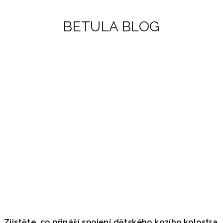
BETULA BLOG
Zjistěte, co přináší spojení dětského kozího kolostra