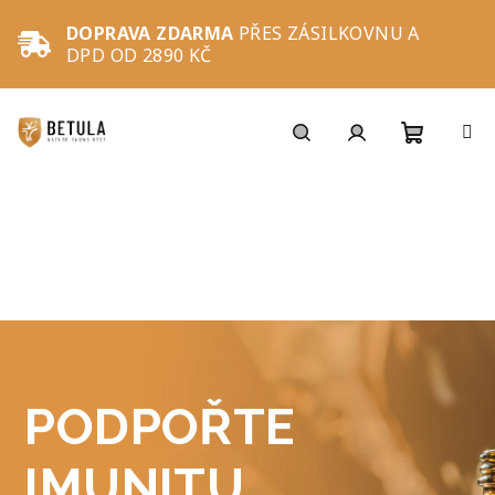
Přejít
na
DOPRAVA ZDARMA
PŘES ZÁSILKOVNU A
obsah
DPD OD 2890 KČ
Nákupní
Hledat
Přihlášení
košík
PODPOŘTE
IMUNITU