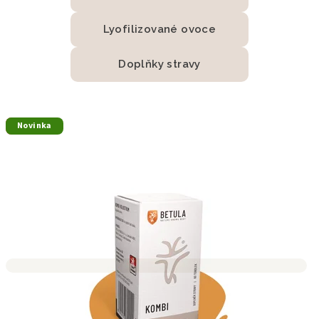
Lyofilizované ovoce
Doplňky stravy
V
Akce
Novinka
í
t
e
j
t
e