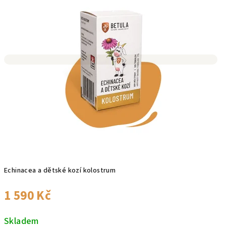
ě
Echinacea a dětské kozí kolostrum
1 590 Kč
Skladem